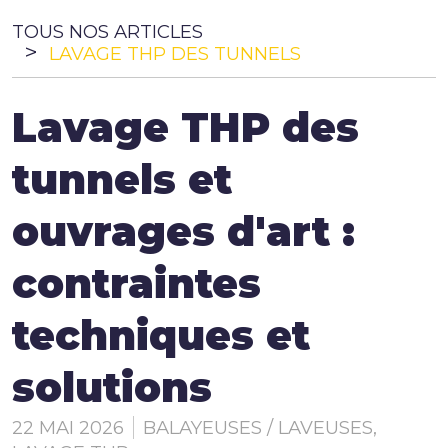
TOUS NOS ARTICLES
PLB Environnement
LAVAGE THP DES TUNNELS
Lavage THP des
PLB Sécurité
tunnels et
Actualités
ouvrages d'art :
contraintes
Contact
techniques et
Documentation
solutions
22 MAI 2026
BALAYEUSES / LAVEUSES
,
Le Mag technique