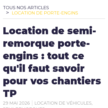
TOUS NOS ARTICLES
PLB Environnement
LOCATION DE PORTE-ENGINS
Location de semi-
PLB Sécurité
remorque porte-
Actualités
engins : tout ce
qu'il faut savoir
Contact
pour vos chantiers
Documentation
TP
29 MAI 2026
LOCATION DE VÉHICULES
,
Le Mag technique