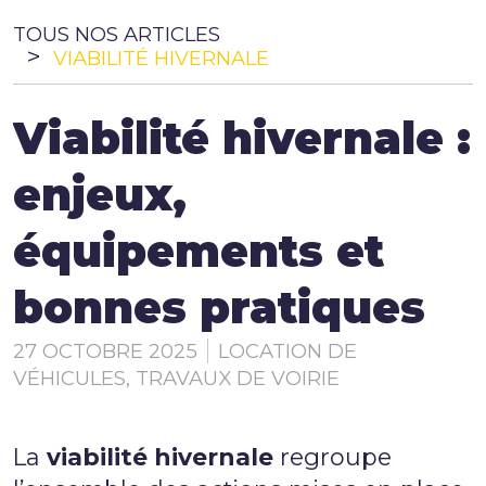
TOUS NOS ARTICLES
PLB Environnement
VIABILITÉ HIVERNALE
Viabilité hivernale :
PLB Sécurité
enjeux,
Actualités
équipements et
bonnes pratiques
Contact
27 OCTOBRE 2025
LOCATION DE
VÉHICULES
,
TRAVAUX DE VOIRIE
Documentation
La
viabilité hivernale
regroupe
Le Mag technique