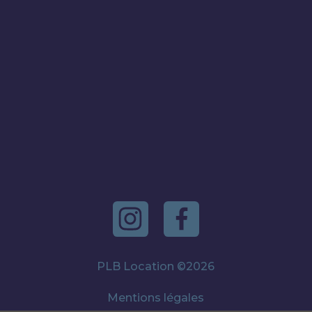
Tout sur l'éclairage de
chantier nocturne
PLB Location ©2026
04 78 70 97 28
Mentions légales