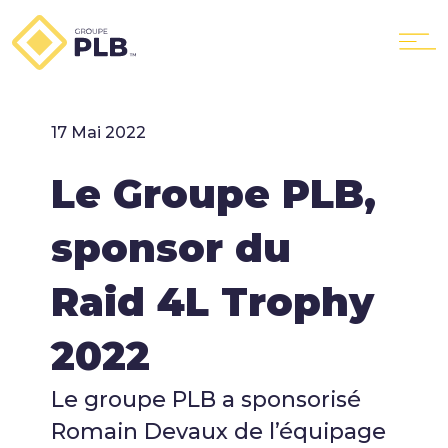
17 Mai 2022
Le Groupe
Le Groupe PLB,
sponsor du
Nos services
Raid 4L Trophy
PLB Location
2022
Le groupe PLB a sponsorisé
PLB GTX
Romain Devaux de l’équipage