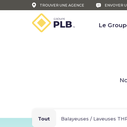
TROUVER UNE AGENCE
ENVOYER U
Le Group
Catalogue véhicules
Ba
La
Ép
No
Ap
Tout
Balayeuses / Laveuses TH