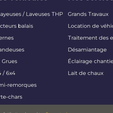
layeuses / Laveuses THP
Grands Travaux
cteurs balais
Location de véhi
ernes
Traitement des 
andeuses
Désamiantage
T Grues
Éclairage chanti
 / 6x4
Lait de chaux
mi-remorques
te-chars