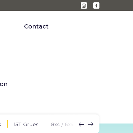
Contact
x
Éclairage chantier
Accessoires lumineux
ion
s
15T Grues
8x4 / 6x4
Semi-remorques