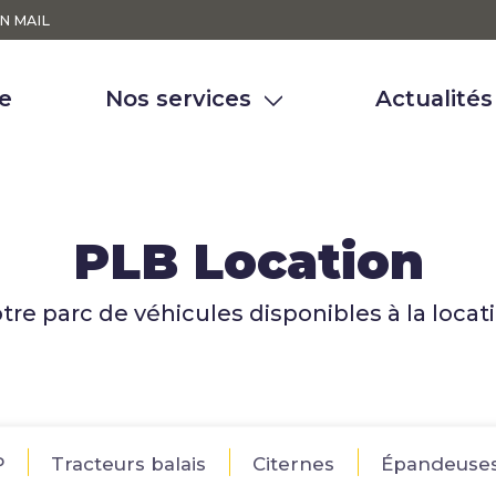
N MAIL
e
Nos services
Actualités
layage voirie
Traitement des eau
PLB Location
vage voirie
Lait de chaux
andage lait de chaux
Désamiantage
tre parc de véhicules disponibles à la locat
provisionnement eau
Éclairage décarboné
P
Tracteurs balais
Citernes
Épandeuse