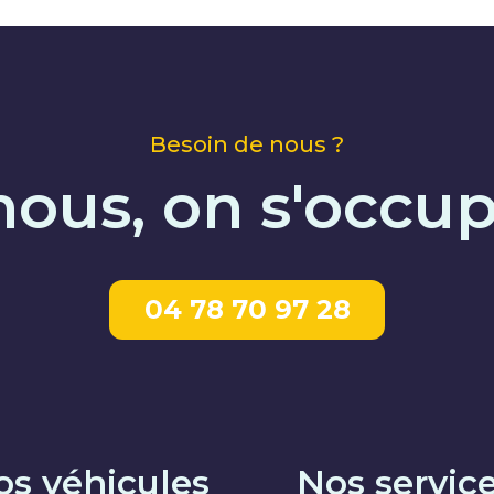
Besoin de nous ?
ous, on s'occup
04 78 70 97 28
os véhicules
Nos servic