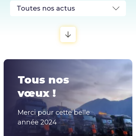
PLB Environnement
PLB Sécurité
Actualités
Tous nos
Contact
vœux !
Documentation
Merci pour cette belle
année 2024
Le Mag technique